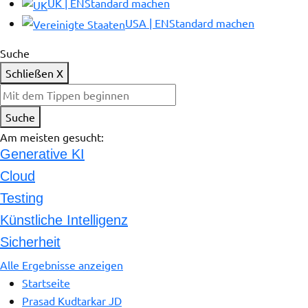
UK | EN
Standard machen
USA | EN
Standard machen
Suche
Schließen
X
Beginnen Sie mit der Eingabe von Schlüsselwörtern, um die W
Suche
Am meisten gesucht:
Generative KI
Cloud
Testing
Künstliche Intelligenz
Sicherheit
Alle Ergebnisse anzeigen
Startseite
Prasad Kudtarkar JD