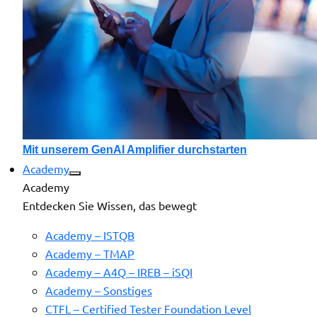
Mit unserem GenAI Amplifier durchstarten
Academy
Academy
Entdecken Sie Wissen, das bewegt
Academy – ISTQB
Academy – TMAP
Academy – A4Q – IREB – iSQI
Academy – Sonstiges
CTFL – Certified Tester Foundation Level