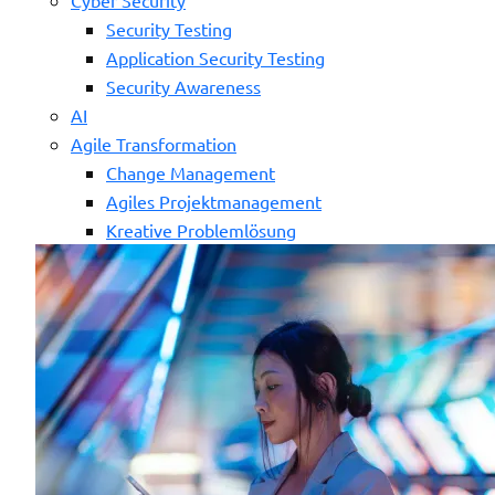
Security Testing
Application Security Testing
Security Awareness
AI
Agile Transformation
Change Management
Agiles Projektmanagement
Kreative Problemlösung