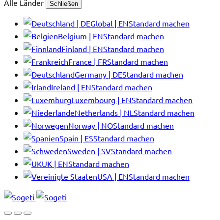
Alle Länder
Schließen
Global | EN
Standard machen
Belgium | EN
Standard machen
Finland | EN
Standard machen
France | FR
Standard machen
Germany | DE
Standard machen
Ireland | EN
Standard machen
Luxembourg | EN
Standard machen
Netherlands | NL
Standard machen
Norway | NO
Standard machen
Spain | ES
Standard machen
Sweden | SV
Standard machen
UK | EN
Standard machen
USA | EN
Standard machen