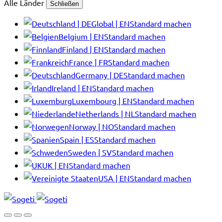
Alle Länder
Schließen
Global | EN
Standard machen
Belgium | EN
Standard machen
Finland | EN
Standard machen
France | FR
Standard machen
Germany | DE
Standard machen
Ireland | EN
Standard machen
Luxembourg | EN
Standard machen
Netherlands | NL
Standard machen
Norway | NO
Standard machen
Spain | ES
Standard machen
Sweden | SV
Standard machen
UK | EN
Standard machen
USA | EN
Standard machen