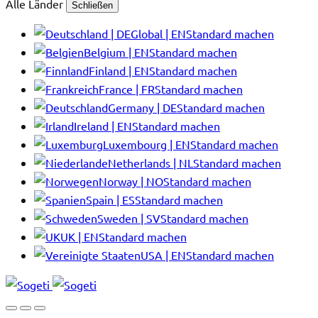
Alle Länder
Schließen
Global | EN
Standard machen
Belgium | EN
Standard machen
Finland | EN
Standard machen
France | FR
Standard machen
Germany | DE
Standard machen
Ireland | EN
Standard machen
Luxembourg | EN
Standard machen
Netherlands | NL
Standard machen
Norway | NO
Standard machen
Spain | ES
Standard machen
Sweden | SV
Standard machen
UK | EN
Standard machen
USA | EN
Standard machen