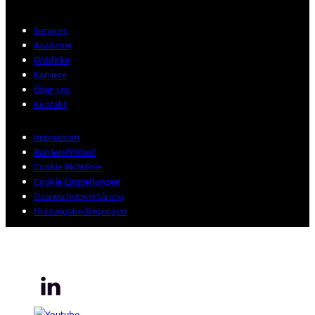
Services
Academy
Einblicke
Karriere
Über uns
Kontakt
Impressum
Barrierefreiheit
Cookie Richtlinie
Cookie Einstellungen
Datenschutzerklärung
Nutzungsbedingungen
© 2026 Sogeti. Alle Rechte vorbehalten.