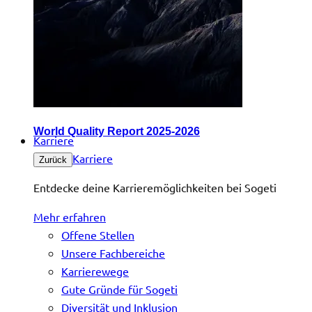
World Quality Report 2025-2026
Karriere
Karriere
Zurück
Entdecke deine Karrieremöglichkeiten bei Sogeti
Mehr erfahren
Offene Stellen
Unsere Fachbereiche
Karrierewege
Gute Gründe für Sogeti
Diversität und Inklusion