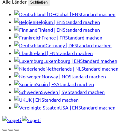
Alle Länder
Schließen
Global | EN
Standard machen
Belgium | EN
Standard machen
Finland | EN
Standard machen
France | FR
Standard machen
Germany | DE
Standard machen
Ireland | EN
Standard machen
Luxembourg | EN
Standard machen
Netherlands | NL
Standard machen
Norway | NO
Standard machen
Spain | ES
Standard machen
Sweden | SV
Standard machen
UK | EN
Standard machen
USA | EN
Standard machen