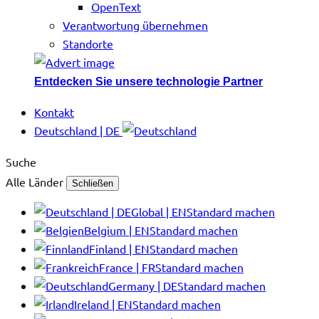
OpenText
Verantwortung übernehmen
Standorte
Entdecken Sie unsere technologie Partner
Kontakt
Deutschland | DE
Suche
Alle Länder
Schließen
Global | EN
Standard machen
Belgium | EN
Standard machen
Finland | EN
Standard machen
France | FR
Standard machen
Germany | DE
Standard machen
Ireland | EN
Standard machen